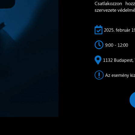
Csatlakozzon hozz
szervezete védelmé

2025. február 19

9:00 - 12:00

1132 Budapest, V
r
Az esemény kiz