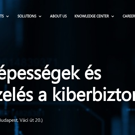
TS
SOLUTIONS
ABOUT US
KNOWLEDGE CENTER
CAREER
épességek és
elés a kiberbizt
udapest, Váci út 20.)