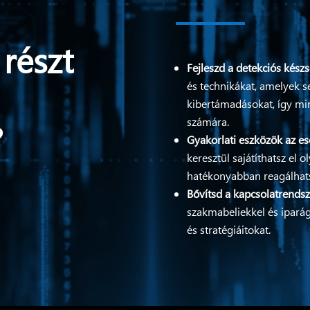
részt
Fejleszd a detekciós készs
és technikákat, amelyek s
kibertámadásokat, így min
számára.
?
Gyakorlati eszközök az e
keresztül sajátíthatsz el
hatékonyabban reagálhatsz
Bővítsd a kapcsolatrends
szakmabeliekkel és iparág
és stratégiáitokat.