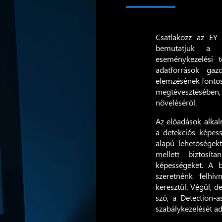
Csatlakozz az EY
bemutatjuk a le
eseménykezelési 
adatforrások gaz
elemzésének fontos
megtévesztésében,
növeléséről.
Az előadások alkal
a detekciós képess
alapú lehetőségekt
mellett biztosít
képességeket. A b
szeretnénk felhí
keresztül. Végül, d
szó, a Detection-
szabálykezelését ad