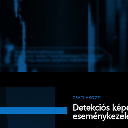
CSATLAKOZZ!
Detekciós kép
eseménykezelé