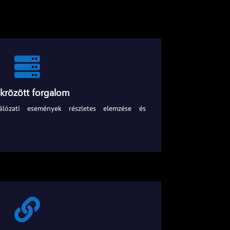

ükrözött forgalom
lózati események részletes elemzése és
