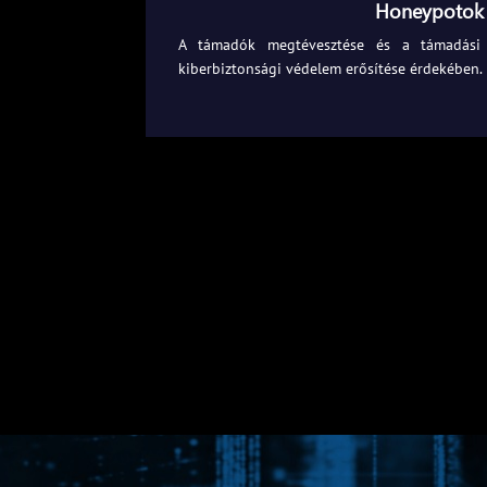
Honeypotok
A támadók megtévesztése és a támadási
kiberbiztonsági védelem erősítése érdekében.