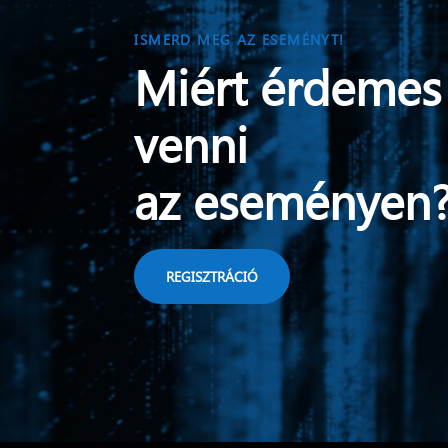
ISMERD MEG AZ ESEMÉNYT!
Miért érdemes 
venni
az eseményen
REGISZTRÁCIÓ