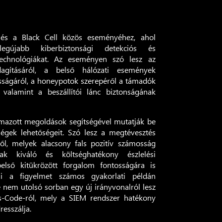
 és a Black Cell közös eseményéhez, ahol
gújabb kiberbiztonsági detekciós és
technológiákat. Az eseményen szó lesz az
dagításáról, a belső hálózati események
ságáról, a honeypotok szerepéről a támadók
 valamint a beszállítói lánc biztonságának
mazott megoldások segítségével mutatják be
égek lehetőségeit. Szó lesz a megtévesztés
ől, melyek alacsony fals pozitív számosság
anak kiváló és költséghatékony észlelési
első kitükrözött forgalom fontosságára is
vni a figyelmet számos gyakorlati példán
e nem utolsó sorban egy új irányvonalról lesz
as-Code-ról, mely a SIEM rendszer hatékony
resszálja.