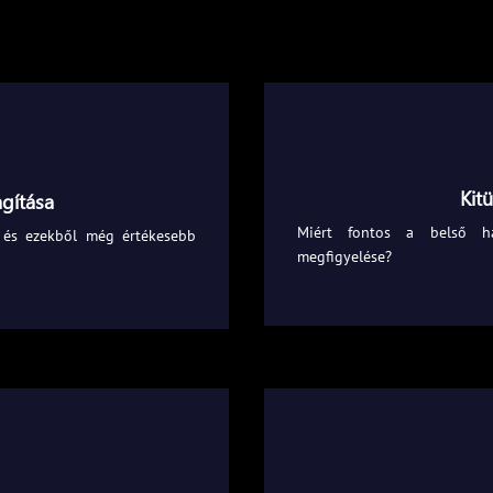
Kit
gítása
Miért fontos a belső há
 és ezekből még értékesebb
megfigyelése?