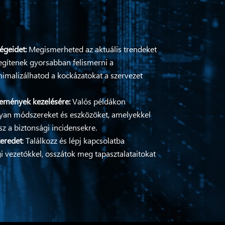
égeidet:
Megismerheted az aktuális trendeket
egítenek gyorsabban felismerni a
imalizálhatod a kockázatokat a szervezet
semények kezelésére:
Valós példákon
 olyan módszereket és eszközöket, amelyekkel
 a biztonsági incidensekre.
zeredet
: Találkozz és lépj kapcsolatba
i vezetőkkel, osszátok meg tapasztalataitokat